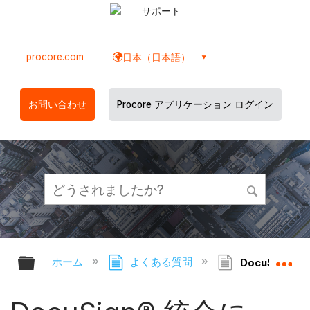
サポート
procore.com
日本（日本語）
お問い合わせ
Procore アプリケーション ログイン
グローバル階層を展開/折りたたむ
グ
ホーム
よくある質問
DocuSig