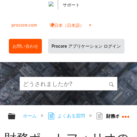
サポート
procore.com
日本（日本語）
お問い合わせ
Procore アプリケーション ログイン
グローバル階層を展開/折りたたむ
グ
ホーム
よくある質問
財務ポートフォ