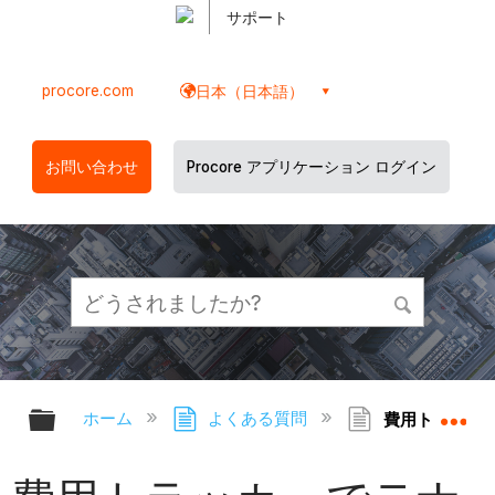
サポート
procore.com
日本（日本語）
お問い合わせ
Procore アプリケーション ログイン
グローバル階層を展開/折りたたむ
グ
ホーム
よくある質問
費用トラッカー