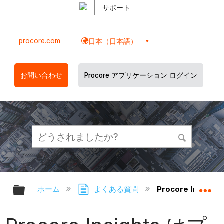
サポート
procore.com
日本（日本語）
お問い合わせ
Procore アプリケーション ログイン
グローバル階層を展開/折りたたむ
グ
ホーム
よくある質問
Procore Ins