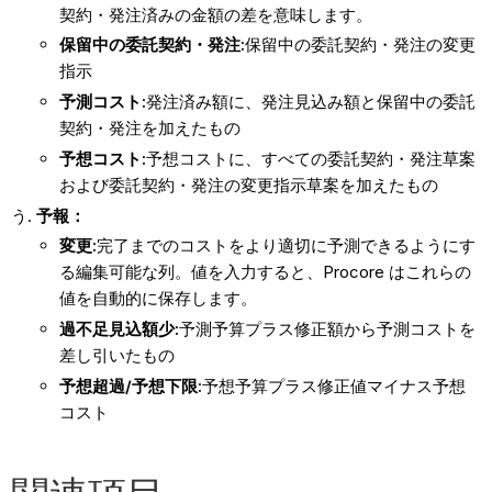
契約・発注済みの金額の差を意味します。
保留中の委託契約・発注:
保留中の委託契約・発注の変更
指示
予測コスト:
発注済み額に、発注見込み額と保留中の委託
契約・発注を加えたもの
予想コスト:
予想コストに、すべての委託契約・発注草案
および委託契約・発注の変更指示草案を加えたもの
予報：
変更:
完了までのコストをより適切に予測できるようにす
る編集可能な列。値を入力すると、Procore はこれらの
値を自動的に保存します。
過不足見込額少:
予測予算プラス修正額から予測コストを
差し引いたもの
予想超過/予想下限:
予想予算プラス修正値マイナス予想
コスト