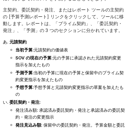
主契約、委託契約・発注、またはレポート ツールの主契約
の [予算予測レポート] リンクをクリックして、ツールに移
動します。レポートは、「プライム契約」、「委託契約・
発注」、「予測」の 3 つのセクションに分かれています。
元請契約
当初予算:
元請契約の価値表
SOV の現在の予算:
元の予算に承認された元請契約変更
指示を加えたもの
予測予算:
当初の予算に現在の予算と保留中のプライム契
約変更指示を加えたもの
予想予算:
予想予算と元請契約変更指示の草案を加えたも
の
委託契約・発注:
発注済み額: 承認済み委託契約・発注と承認済みの委託契
約・発注の変更指示
発注見込み額:
保留中の委託契約・発注。予算金額と委託