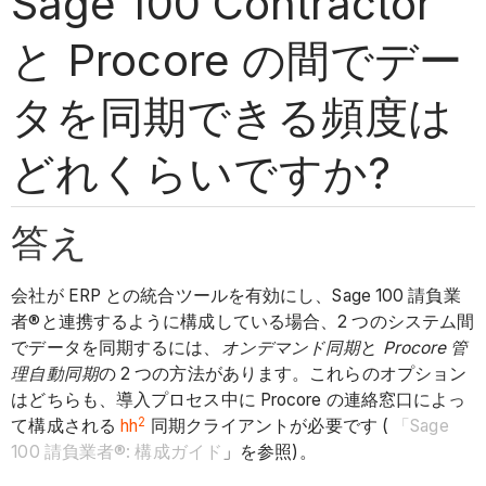
Sage 100 Contractor
と Procore の間でデー
タを同期できる頻度は
どれくらいですか?
答え
会社が ERP との統合ツールを有効にし、Sage 100 請負業
者®と連携するように構成している場合、2 つのシステム間
でデータを同期するには、
オンデマンド同期
と
Procore 管
理自動同期
の 2 つの方法があります。これらのオプション
はどちらも、導入プロセス中に Procore の連絡窓口によっ
2
て構成される
hh
同期クライアントが必要です (
「Sage
100 請負業者®: 構成ガイド
」を参照)。