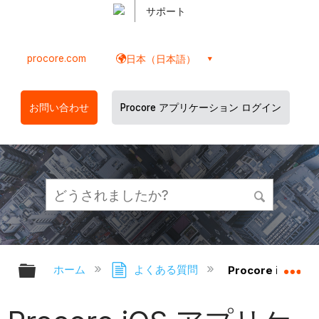
サポート
procore.com
日本（日本語）
お問い合わせ
Procore アプリケーション ログイン
グローバル階層を展開/折りたたむ
グ
ホーム
よくある質問
Procore iOS 