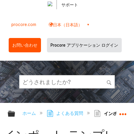
サポート
procore.com
日本（日本語）
お問い合わせ
Procore アプリケーション ログイン
グローバル階層を展開/折りたたむ
グ
ホーム
よくある質問
インポート テ