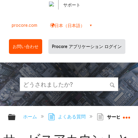
サポート
procore.com
日本（日本語）
お問い合わせ
Procore アプリケーション ログイン
グローバル階層を展開/折りたたむ
グ
ホーム
よくある質問
サービスアカウ