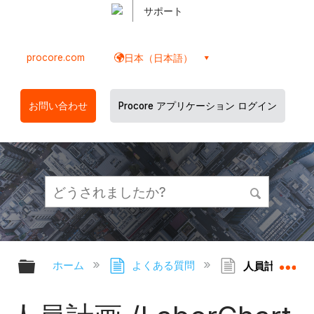
サポート
procore.com
日本（日本語）
お問い合わせ
Procore アプリケーション ログイン
グローバル階層を展開/折りたたむ
グ
ホーム
よくある質問
人員計画 /La