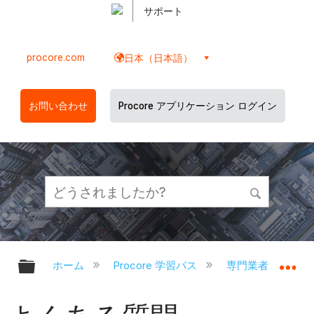
サポート
procore.com
日本（日本語）
お問い合わせ
Procore アプリケーション ログイン
グローバル階層を展開/折りたたむ
グ
ホーム
Procore 学習パス
専門業者
社