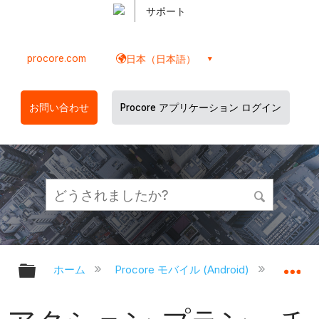
サポート
procore.com
日本（日本語）
お問い合わせ
Procore アプリケーション ログイン
グローバル階層を展開/折りたたむ
グ
ホーム
Procore モバイル (Android)
Proco