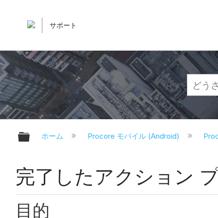
サポート
グローバル階層を展開/折りたたむ
ホーム
Procore モバイル (Android)
Pr
完了したアクション プラン
目的