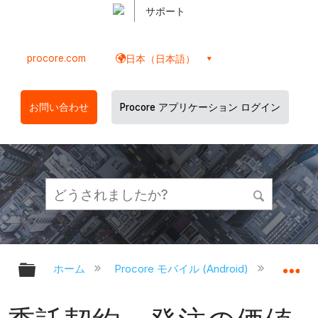
サポート
procore.com
日本（日本語）
お問い合わせ
Procore アプリケーション ログイン
グローバル階層を展開/折りたたむ
グ
ホーム
Procore モバイル (Android)
Proco