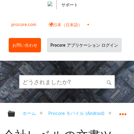
サポート
procore.com
日本（日本語）
お問い合わせ
Procore アプリケーション ログイン
グローバル階層を展開/折りたたむ
グ
ホーム
Procore モバイル (Android)
Proco