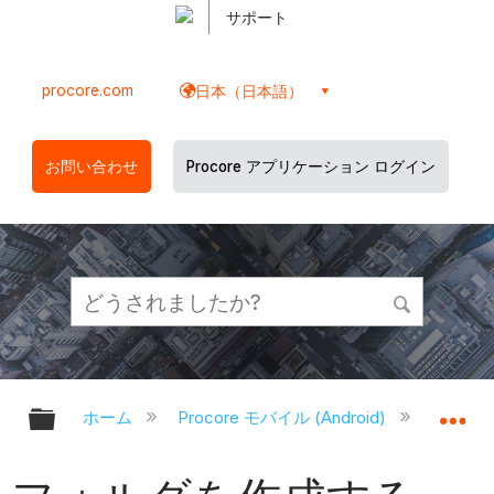
サポート
procore.com
日本（日本語）
お問い合わせ
Procore アプリケーション ログイン
グローバル階層を展開/折りたたむ
グ
ホーム
Procore モバイル (Android)
Proco