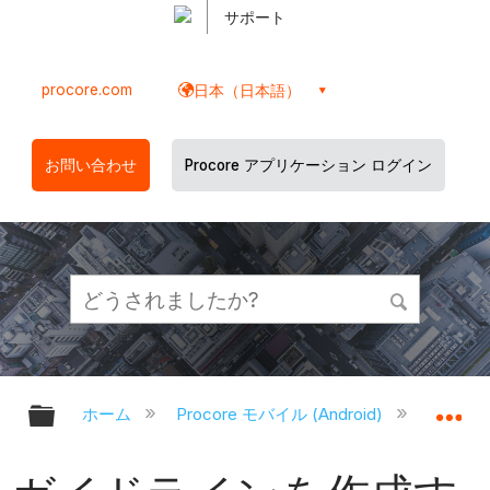
サポート
procore.com
日本（日本語）
お問い合わせ
Procore アプリケーション ログイン
グローバル階層を展開/折りたたむ
グ
ホーム
Procore モバイル (Android)
Proco