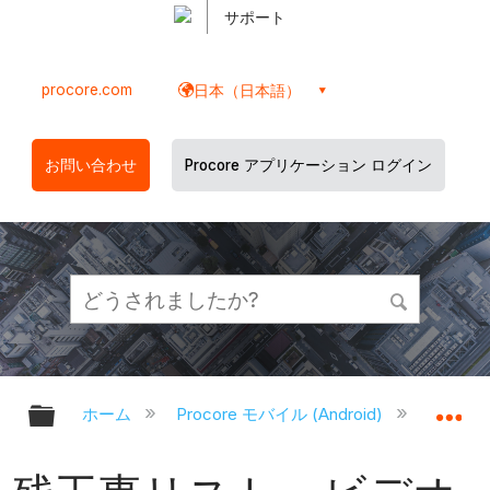
サポート
procore.com
日本（日本語）
お問い合わせ
Procore アプリケーション ログイン
グローバル階層を展開/折りたたむ
グ
ホーム
Procore モバイル (Android)
Proco