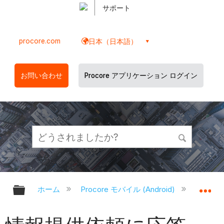
サポート
procore.com
日本（日本語）
お問い合わせ
Procore アプリケーション ログイン
グローバル階層を展開/折りたたむ
グ
ホーム
Procore モバイル (Android)
Proco