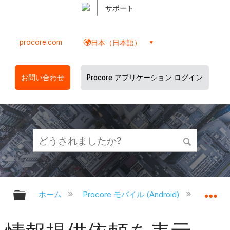
サポート
procore.com
日本（日本語）
お問い合わせ
Procore アプリケーション ログイン
グローバル階層を展開/折りたたむ
グ
ホーム
Procore モバイル (Android)
Proco