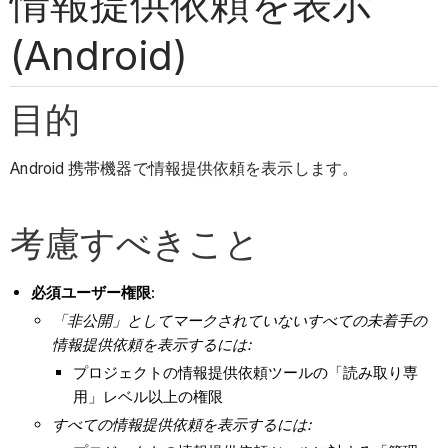
情報提供依頼を表示
(Android)
目的
Android 携帯機器で情報提供依頼を表示します。
考慮すべきこと
必須ユーザー権限:
「非公開」としてマークされていないすべての未着手の
情報提供依頼を表示するには:
プロジェクトの情報提供依頼ツールの「読み取り専
用」レベル以上の権限
すべての情報提供依頼を表示するには: