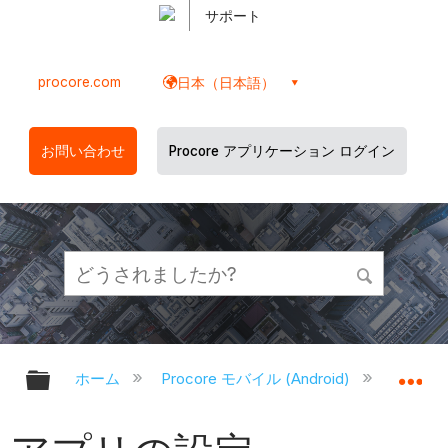
サポート
procore.com
日本（日本語）
お問い合わせ
Procore アプリケーション ログイン
グローバル階層を展開/折りたたむ
グ
ホーム
Procore モバイル (Android)
Proco