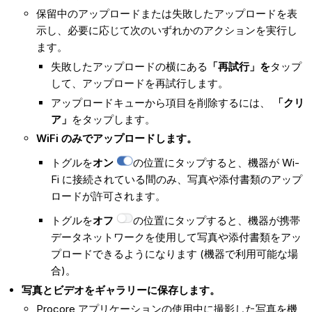
保留中のアップロードまたは失敗したアップロードを表
示し、必要に応じて次のいずれかのアクションを実行し
ます。
失敗したアップロードの横にある
「再試行」を
タップ
して、アップロードを再試行します。
アップロードキューから項目を削除するには、
「クリ
ア」
をタップします。
WiFi のみでアップロードします。
トグルを
オン
の位置にタップすると、機器が Wi-
Fi に接続されている間のみ、写真や添付書類のアップ
ロードが許可されます。
トグルを
オフ
の位置にタップすると、機器が携帯
データネットワークを使用して写真や添付書類をアッ
プロードできるようになります (機器で利用可能な場
合)。
写真とビデオをギャラリーに保存します。
Procore アプリケーションの使用中に撮影した写真を機