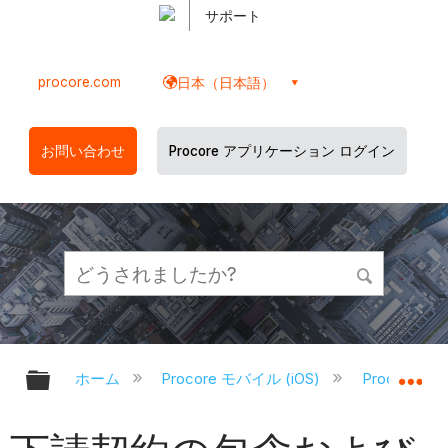
サポート
procore.com
日本（日本語）
お問い合わせ
Procore アプリケーション ログイン
グローバル階層を展開/折りたたむ
グ
ホーム
Procore モバイル (iOS)
Procore