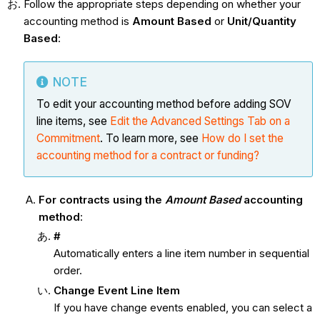
Follow the appropriate steps depending on whether your
accounting method is
Amount Based
or
Unit/Quantity
Based
:
NOTE
To edit your accounting method before adding SOV
line items, see
Edit the Advanced Settings Tab on a
Commitment
. To learn more, see
How do I set the
accounting method for a contract or funding?
For contracts using the
Amount Based
accounting
method
:
#
Automatically enters a line item number in sequential
order.
Change Event Line Item
If you have change events enabled, you can select a