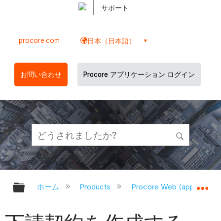
サポート
procore.com
日本（日本語）
お問い合わせ
Procore アプリケーション ログイン
グローバル階層を展開/折りたたむ
グ
ホーム
Products
Procore Web (app.proco