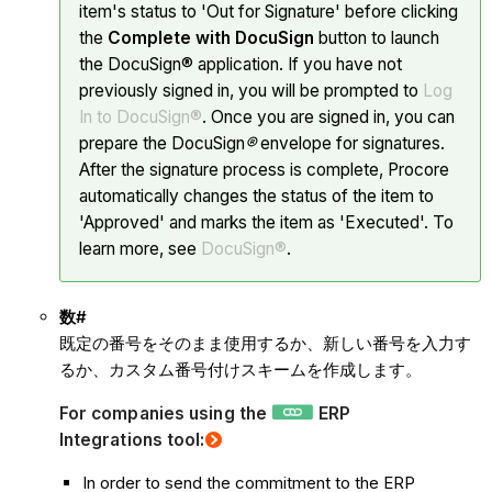
item's status to 'Out for Signature' before clicking
the
Complete with DocuSign
button to launch
the DocuSign® application. If you have not
previously signed in, you will be prompted to
Log
In to DocuSign®
. Once you are signed in, you can
prepare the DocuSign
®
envelope for signatures.
After the signature process is complete, Procore
automatically changes the status of the item to
'Approved' and marks the item as 'Executed'. To
learn more, see
DocuSign®
.
数#
既定の番号をそのまま使用するか、新しい番号を入力す
るか、カスタム番号付けスキームを作成します。
For companies using the
ERP
Integrations tool:
In order to send the commitment to the ERP