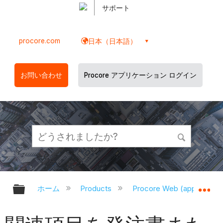
サポート
procore.com
日本（日本語）
お問い合わせ
Procore アプリケーション ログイン
グローバル階層を展開/折りたたむ
グ
ホーム
Products
Procore Web (app.proco