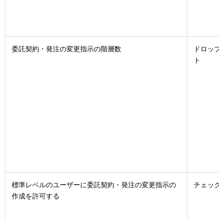
委託契約・発注の変更指示の階層数
ドロッ
ト
標準レベルのユーザーに委託契約・発注の変更指示の
チェッ
作成を許可する