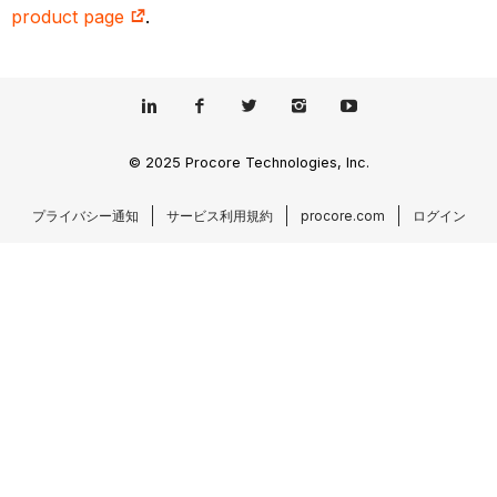
product page
.
© 2025 Procore Technologies, Inc.
プライバシー通知
サービス利用規約
procore.com
ログイン