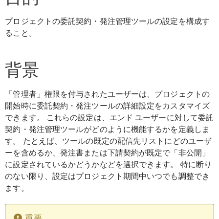
プロジェクトの委託契約・発注管理ツールの設定を構成す
ること。
背景
「管理者」権限を付与されたユーザーは、プロジェクトの
開始時に委託契約・発注ツールの詳細設定をカスタマイズ
できます。 これらの設定は、エンド ユーザーに対して委託
契約・発注管理ツールがどのように機能するかを定義しま
す。 たとえば、ツールの既定の配信先リストにどのユーザ
ーを含めるか、発注書または下請契約が既定で「非公開」
に設定されているかどうかなどを選択できます。 特に断り
のない限り、設定はプロジェクト期間中いつでも調整でき
ます。
重要