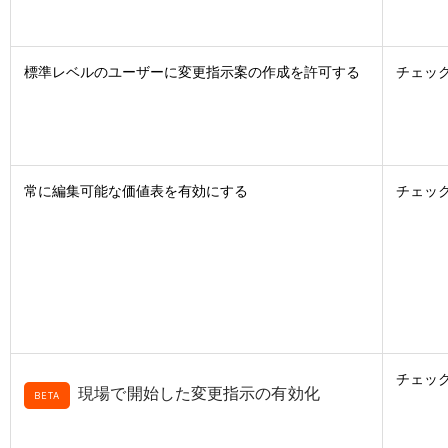
標準レベルのユーザーに変更指示案の作成を許可する
チェッ
常に編集可能な価値表を有効にする
チェッ
チェッ
現場で開始した変更指示の有効化
BETA