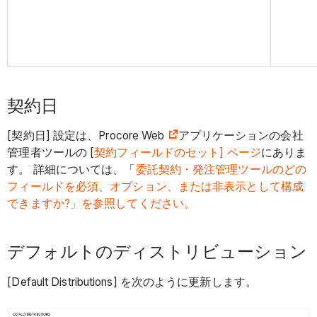
契約日
[契約日] 設定は、Procore Web
アプリケーションの会社
管理者ツールの [
契約フィールドのセット] ページ
にありま
す。 詳細については、「
委託契約・発注管理ツールのどの
フィールドを必須、オプション、または非表示として構成
できますか?」を参照してください。
デフォルトのディストリビューション
[Default Distributions] を次のように更新します。