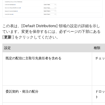
この表は、[Default Distributions] 領域の設定の詳細を示し
ています。変更を保存するには、必ずページの下部にある
[
更新
] をクリックしてください。
設定
種類
既定の配信に主取引先責任者を含める
チェ
委託契約・発注の配分
ドロ
ト