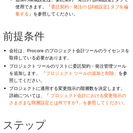
使用できます。「
委託契約・発注の [詳細設定] タブを編
集する
」を参照してください。
前提条件
会社は、Procore のプロジェクト会計ツールのライセンスを
取得している必要があります。
プロジェクト ツールのリストに委託契約・発注管理ツール
を追加します。 「
プロジェクト ツールの追加と削除」
を参
照してください。
プロジェクトに適用する変更指示の階層数を決定します。
詳細については、「
プロジェクト会計における変更指示の
さまざまな階層設定とは何ですか?」を参照してください。
ステップ