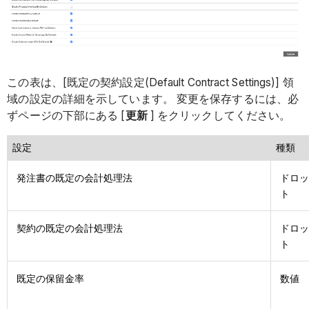
この表は、[既定の契約設定(Default Contract Settings)] 領
域の設定の詳細を示しています。 変更を保存するには、必
ずページの下部にある [
更新
] をクリックしてください。
設定
種類
発注書の既定の会計処理法
ドロ
ト
契約の既定の会計処理法
ドロ
ト
既定の保留金率
数値