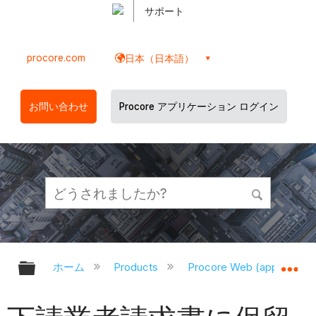
サポート
procore.com
日本（日本語）
お問い合わせ
Procore アプリケーション ログイン
グローバル階層を展開/折りたたむ
グ
ホーム
Products
Procore Web (app.proco