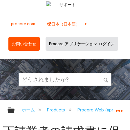
サポート
procore.com
日本（日本語）
お問い合わせ
Procore アプリケーション ログイン
グローバル階層を展開/折りたたむ
グ
ホーム
Products
Procore Web (app.proco