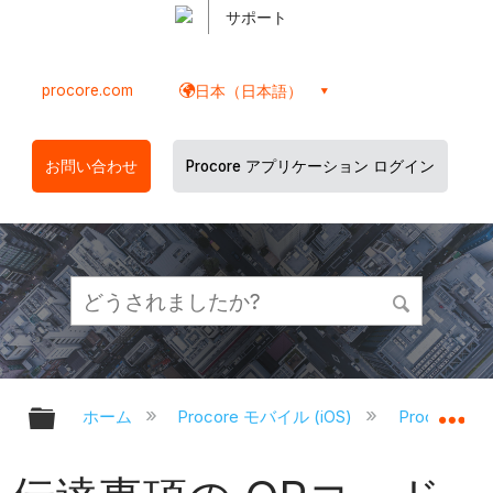
サポート
procore.com
日本（日本語）
お問い合わせ
Procore アプリケーション ログイン
グローバル階層を展開/折りたたむ
グ
ホーム
Procore モバイル (iOS)
Procore