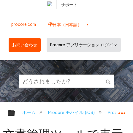
サポート
procore.com
日本（日本語）
お問い合わせ
Procore アプリケーション ログイン
グローバル階層を展開/折りたたむ
グ
ホーム
Procore モバイル (iOS)
Procore