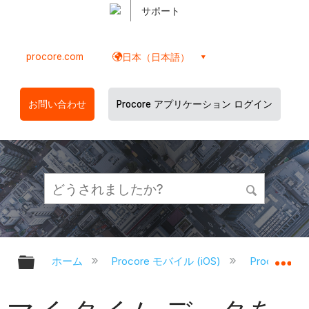
サポート
procore.com
日本（日本語）
お問い合わせ
Procore アプリケーション ログイン
グローバル階層を展開/折りたたむ
グ
ホーム
Procore モバイル (iOS)
Procore