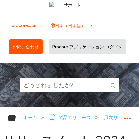
サポート
procore.com
日本（日本語）
お問い合わせ
Procore アプリケーション ログイン
グローバル階層を展開/折りたたむ
グ
ホーム
製品のリリース
月次リリースノ