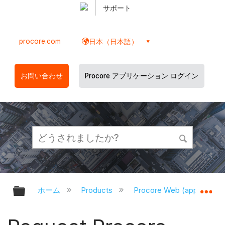
サポート
procore.com
日本（日本語）
お問い合わせ
Procore アプリケーション ログイン
グローバル階層を展開/折りたたむ
グ
ホーム
Products
Procore Web (app.proco