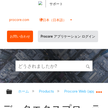
サポート
procore.com
日本（日本語）
お問い合わせ
Procore アプリケーション ログイン
グローバル階層を展開/折りたたむ
グ
ホーム
Products
Procore Web (app.proco