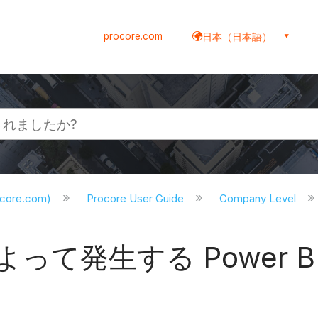
procore.com
日本（日本語）
ocore.com)
Procore User Guide
Company Level
って発生する Power 