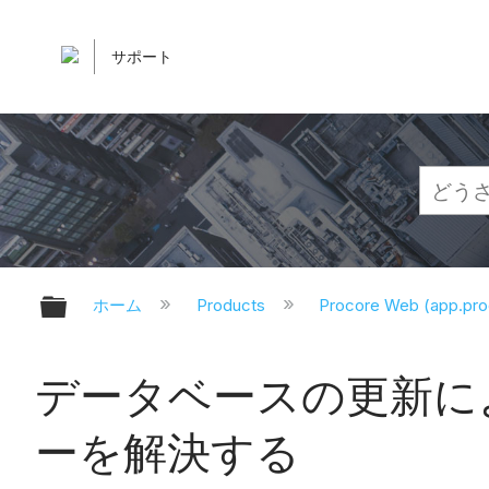
サポート
グローバル階層を展開/折りたたむ
ホーム
Products
Procore Web (app.pr
データベースの更新によ
ーを解決する