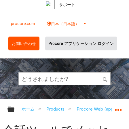
サポート
procore.com
日本（日本語）
お問い合わせ
Procore アプリケーション ログイン
グローバル階層を展開/折りたたむ
グ
ホーム
Products
Procore Web (app.proco