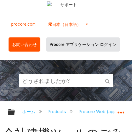
サポート
procore.com
日本（日本語）
お問い合わせ
Procore アプリケーション ログイン
グローバル階層を展開/折りたたむ
グ
ホーム
Products
Procore Web (app.proco