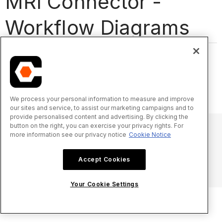
MRI Connector -
Workflow Diagrams
We process your personal information to measure and improve
our sites and service, to assist our marketing campaigns and to
provide personalised content and advertising. By clicking the
button on the right, you can exercise your privacy rights. For
more information see our privacy notice
Cookie Notice
© 2025 Procore Technologies, Inc.
Accept Cookies
プライバシー通知
サービス利用規約
procore.com
ログイン
Your Cookie Settings