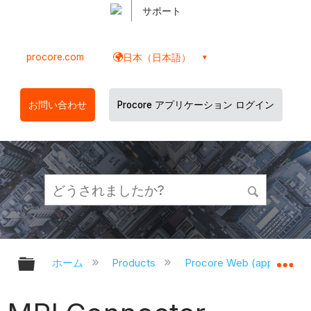
サポート
procore.com
日本（日本語）
お問い合わせ
Procore アプリケーション ログイン
グローバル階層を展開/折りたたむ
グ
ホーム
Products
Procore Web (app.proco