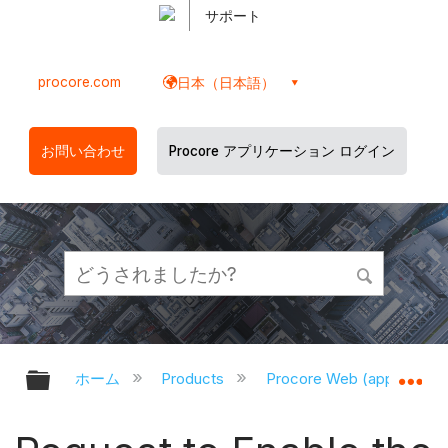
サポート
procore.com
日本（日本語）
お問い合わせ
Procore アプリケーション ログイン
グローバル階層を展開/折りたたむ
グ
ホーム
Products
Procore Web (app.proco