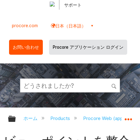
サポート
procore.com
日本（日本語）
お問い合わせ
Procore アプリケーション ログイン
グローバル階層を展開/折りたたむ
グ
ホーム
Products
Procore Web (app.proco