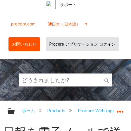
サポート
procore.com
日本（日本語）
お問い合わせ
Procore アプリケーション ログイン
グローバル階層を展開/折りたたむ
グ
ホーム
Products
Procore Web (app.proco