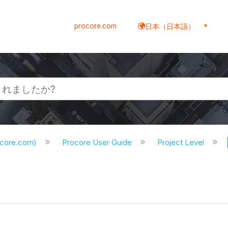
procore.com
日本（日本語）
ocore.com)
Procore User Guide
Project Level