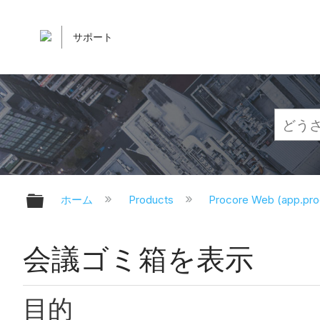
サポート
グローバル階層を展開/折りたたむ
ホーム
Products
Procore Web (app.pr
会議ゴミ箱を表示
目的