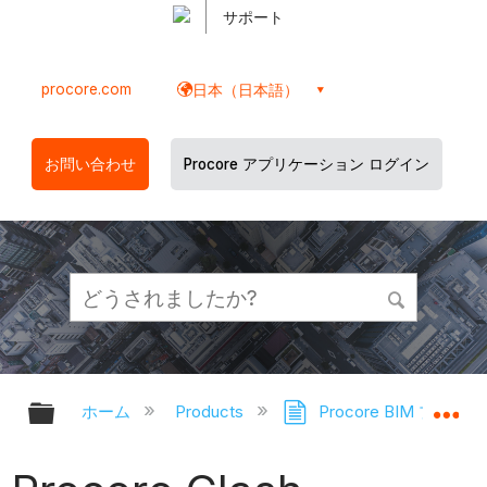
サポート
procore.com
日本（日本語）
お問い合わせ
Procore アプリケーション ログイン
グローバル階層を展開/折りたたむ
グ
ホーム
Products
Procore BIM プラグ