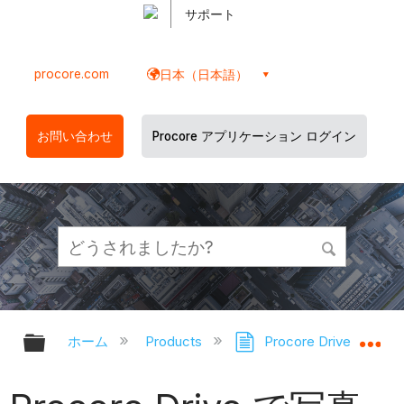
サポート
procore.com
日本（日本語）
お問い合わせ
Procore アプリケーション ログイン
グローバル階層を展開/折りたたむ
グ
ホーム
Products
Procore Drive
写真