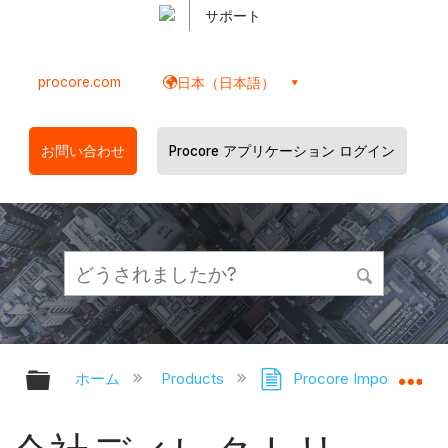
サポート
procore.com
日本（日本語）
お問い合わせ
Procore アプリケーション ログイン
グローバル階層を展開/折りたたむ
グ
ホーム
Products
Procore Imports