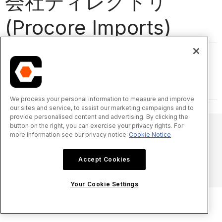
会社ディレクトリ
(Procore Imports)
We process your personal information to measure and improve
our sites and service, to assist our marketing campaigns and to
provide personalised content and advertising. By clicking the
button on the right, you can exercise your privacy rights. For
more information see our privacy notice
Cookie Notice
© 2025 Procore Technologies, Inc.
Accept Cookies
プライバシー通知
サービス利用規約
procore.com
ログイン
Your Cookie Settings