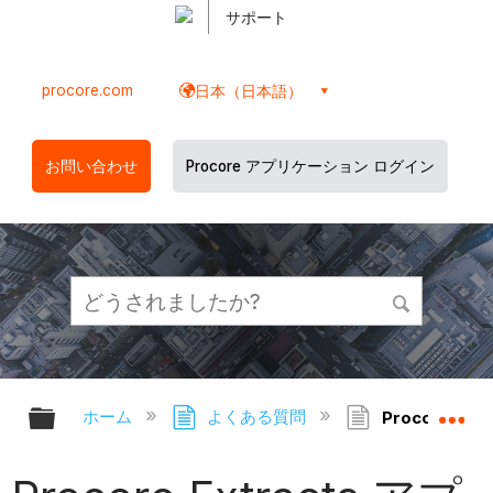
サポート
procore.com
日本（日本語）
お問い合わせ
Procore アプリケーション ログイン
グローバル階層を展開/折りたたむ
グ
ホーム
よくある質問
Procore E