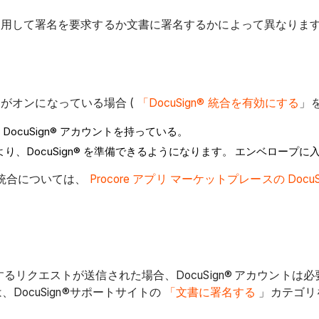
® 統合を使用して署名を要求するか文書に署名するかによって異なりま
n® 統合がオンになっている場合 (
「DocuSign® 統合を有効にする
」
DocuSign® アカウントを持っている。
より、DocuSign® を準備できるようになります。
エンベロープに入れ
 の統合については、
Procore アプリ マーケットプレースの DocuS
署名するリクエストが送信された場合、DocuSign®
アカウントは必
ocuSign®サポートサイトの
「文書に署名する
」カテゴリ