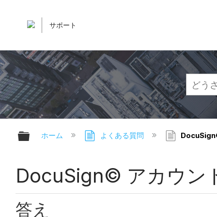
サポート
グローバル階層を展開/折りたたむ
ホーム
よくある質問
DocuSi
DocuSign© アカウ
答え