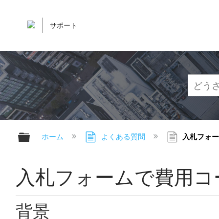
サポート
グローバル階層を展開/折りたたむ
ホーム
よくある質問
入札フォー
入札フォームで費用コ
背景