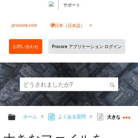
サポート
procore.com
日本（日本語）
お問い合わせ
Procore アプリケーション ログイン
グローバル階層を展開/折りたたむ
グ
ホーム
よくある質問
大きなファイル