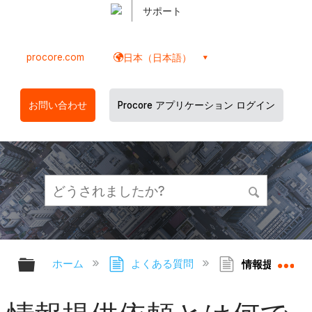
サポート
procore.com
日本（日本語）
お問い合わせ
Procore アプリケーション ログイン
グローバル階層を展開/折りたたむ
グ
ホーム
よくある質問
情報提供依頼と