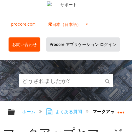
サポート
procore.com
日本（日本語）
お問い合わせ
Procore アプリケーション ログイン
グローバル階層を展開/折りたたむ
グ
ホーム
よくある質問
マークアップとマー